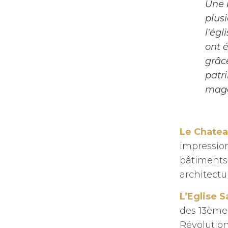
Une 
plusi
l'égl
ont 
grâc
patr
maga
Le Chatea
impression
bâtiments 
architectu
L’Eglise S
des 13ème 
Révolutio