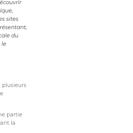
écouvrir
rique,
es sites
présentant,
cale du
 le
,
 plusieurs
ne
e partie
ant la