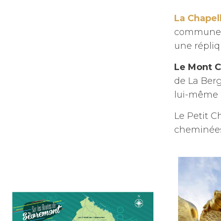
La Chapel
commune, 
une répliq
Le Mont 
de La Berg
lui-même 
Le Petit C
cheminées