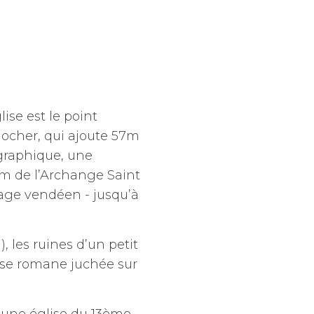
lise est le point
locher, qui ajoute 57m
graphique, une
m de l’Archange Saint
cage vendéen - jusqu’à
, les ruines d’un petit
ise romane juchée sur
 une église du 13ème