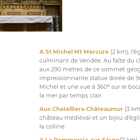
A St Michel Mt Mercure
(2 km), l’ég
culminant de Vendée. Au faîte du c
aux 290 mètres de ce sommet géo
impressionnante statue dorée de 9
Michel et une vue à 360° sur le bo
la mer par temps clair.
Aux Chatelliers-Châteaumur
(3 km)
château médiéval et un bijou d’égl
la colline
A La Pommeraie-sur-Sèvre
(7 km),