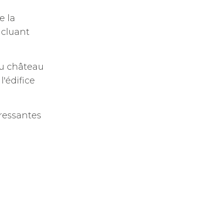
e la
ncluant
 du château
l'édifice
éressantes