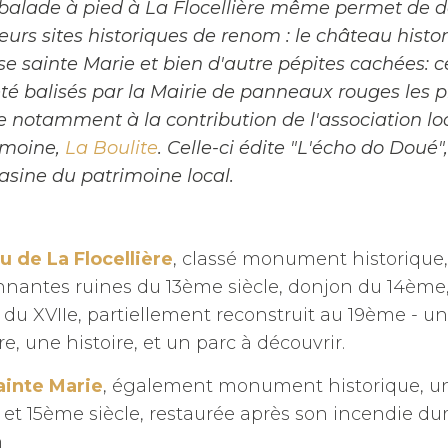
balade à pied à La Flocellière même permet de d
eurs sites historiques de renom : le château histo
ise sainte Marie et bien d'autre pépites cachées: c
été balisés par la Mairie de panneaux rouges les 
e notamment à la contribution de l'association lo
imoine,
La Boulite
. Celle-ci édite "L'écho do Doué",
sine du patrimoine local.
u de La Flocellière
, classé monument historique
nantes ruines du 13ème siècle, donjon du 14ème,
du XVIIe, partiellement reconstruit au 19ème - u
re, une histoire, et un parc à découvrir.
ainte Marie
, également monument historique, un
et 15ème siècle, restaurée après son incendie dur
n