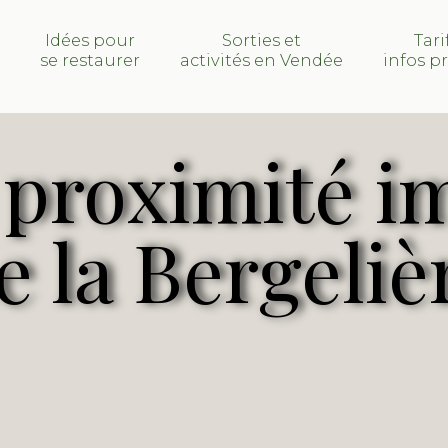
s
Idées pour
Sorties et
Tari
se restaurer
activités en Vendée
infos p
à proximité 
e la Bergeliè