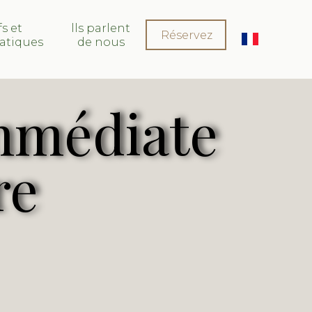
fs et
lls parlent
Réservez
ratiques
de nous
immédiate
re